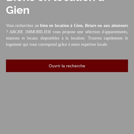
Gien
Vous recherchez un
bien en location à Gien, Briare ou aux alentours
? ARCHE IMMOBILIER vous propose une sélection d'appartements,
maisons et locaux disponibles à la location. Trouvez rapidement le
logement qui vous correspond grâce à notre expertise locale.
Ouvrir la recherche
Type d'offre
Location
Type de bien
Maison
Localisation