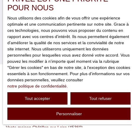
Pour en savoir plus sur le traitement de vos données personnelles,
POUR NOUS
veuillez consulter notre
politique de confidentialité
.
Nous utilisons des cookies afin de vous offrir une expérience
optimale et une communication pertinente sur notre site. Grace à
ces technologies, nous pouvons vous proposer du contenu en
Recevoir des annonces
rapport avec vos centres d'intérêt. Ils nous permettent également
d'améliorer la qualité de nos services et la convivialité de notre
site internet. Nous utiliserons uniquement les données
personnelles pour lesquelles vous avez donné votre accord. Vous
pouvez les modifier à n'importe quel moment via la rubrique
″Gérer les cookies″ en bas de notre site, à l'exception des cookies
essentiels à son fonctionnement. Pour plus d'informations sur vos
données personnelles, veuillez consulter
JE RECHERCHE UN BIEN
notre politique de confidentialité
.
Tout accepter
Tout refuser
Vente maison Gien (45500)
Vente maison Briare (45250)
Personnaliser
Vente immeuble Gien (45500)
Vente maison Châtillon-sur-Loire (45360)