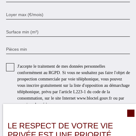
Loyer max (€/mois)
Surface min (m²)
Pièces min
J'accepte le traitement de mes données personnelles
conformément au RGPD. Si vous ne souhaitez pas faire l'objet de
prospection commerciale par voie téléphonique, vous pouvez
vous inscrire gratuitement sur la liste d'opposition au démarchage
téléphonique, prévu par l'article L223-1 du code de la
consommation, sur le site Internet www.bloctel.gouv.fr ou par
courrier adressé à :
Société Worldline, Service Bloctel, CS 61311, 41013 BLOIS
CEDEX.
LE RESPECT DE VOTRE VIE
PRIVÉE EST UNE PRIORITÉ