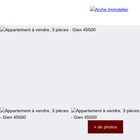
Accueil
Acheter
Louer
Vendre
Contact
Estimation
Être rappelé
+ de photos