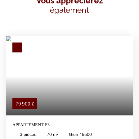
Vous apprécierez
également
79 900
€
APPARTEMENT F3
3
pièces
70
m²
Gien 45500