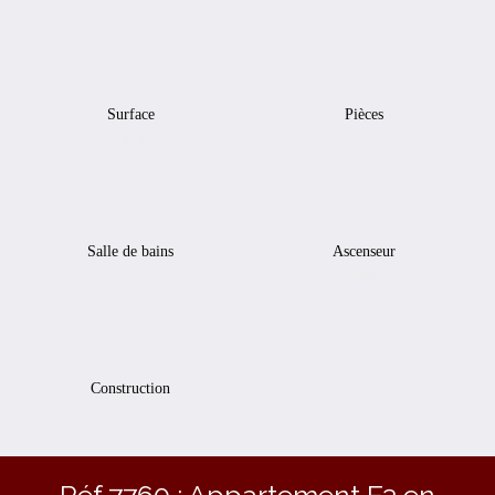
Surface
Pièces
74
m²
3
Salle de bains
Ascenseur
1
Oui
Construction
1975
Réf 7760 : Appartement F3 en