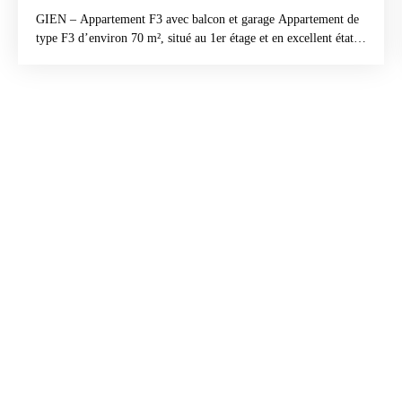
GIEN – Appartement F3 avec balcon et garage Appartement de
type F3 d’environ 70 m², situé au 1er étage et en excellent état.
Il se compose d’une entrée, d’un lumineux salon-séjour donnant
accès à un balcon, d’une cuisine équipée, de deux chambres,
d’une salle de bains et d’un WC indépendant. Un garage.
Appartement soigné et fonctionnel !