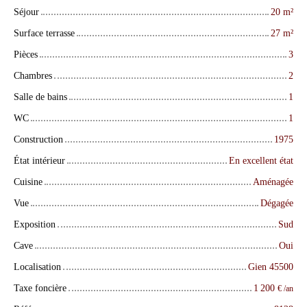
Séjour
20
m²
Surface terrasse
27
m²
Pièces
3
Chambres
2
Salle de bains
1
WC
1
Construction
1975
État intérieur
En excellent état
Cuisine
Aménagée
Vue
Dégagée
Exposition
Sud
Cave
Oui
Localisation
Gien 45500
Taxe foncière
1 200
€ /an