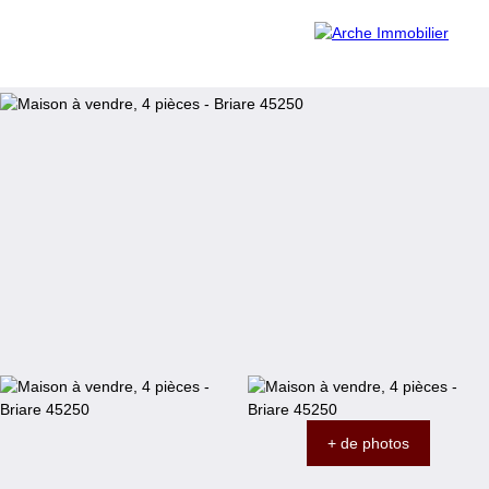
Accueil
Acheter
Louer
Vendre
Contact
Estimation
Être rappelé
+ de photos