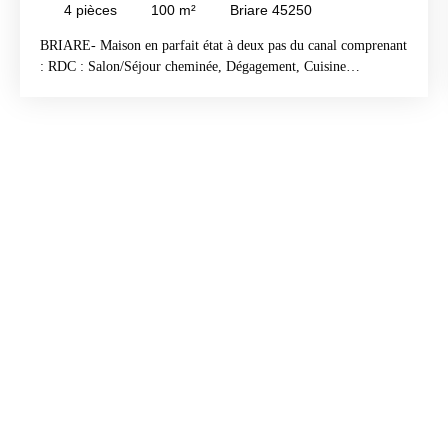
4
pièces
100
m²
Briare 45250
BRIARE- Maison en parfait état à deux pas du canal comprenant
: RDC : Salon/Séjour cheminée, Dégagement, Cuisine
aménagée, Buanderie, WC avec lave mains 1er étage : Palier, 2
Chambres, Salle de douche/ WC 2ème étage : Une suite avec
Chambre, Salle de douche /WC Cave - Petite dépendance
Terrain clos de 100 m² environ