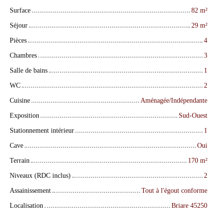
Surface
82
m²
Séjour
29
m²
Pièces
4
Chambres
3
Salle de bains
1
WC
2
Cuisine
Aménagée/Indépendante
Exposition
Sud-Ouest
Stationnement intérieur
1
Cave
Oui
Terrain
170
m²
Niveaux (RDC inclus)
2
Assainissement
Tout à l'égout conforme
Localisation
Briare 45250