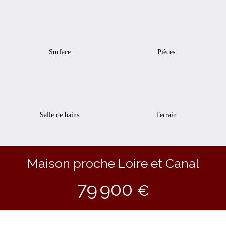
Surface
Pièces
82
m²
4
Salle de bains
Terrain
1
170
m²
Maison proche Loire et Canal
79 900
€