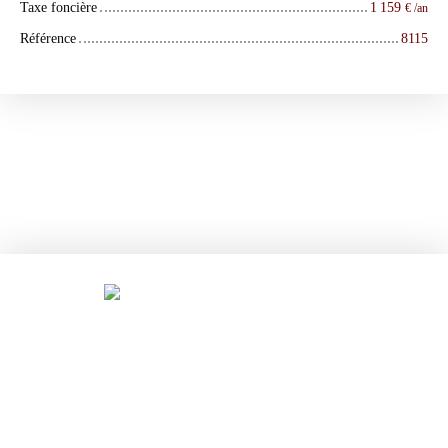
Taxe foncière
1 159
€ /an
Référence
8115