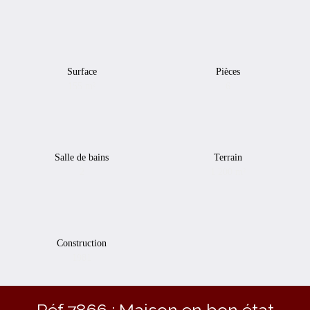
Surface
Pièces
155
m²
6
Salle de bains
Terrain
2
1 200
m²
Construction
1981
Réf 7866 : Maison en bon état