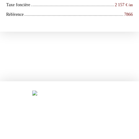
Taxe foncière
2 157
€ /an
Référence
7866