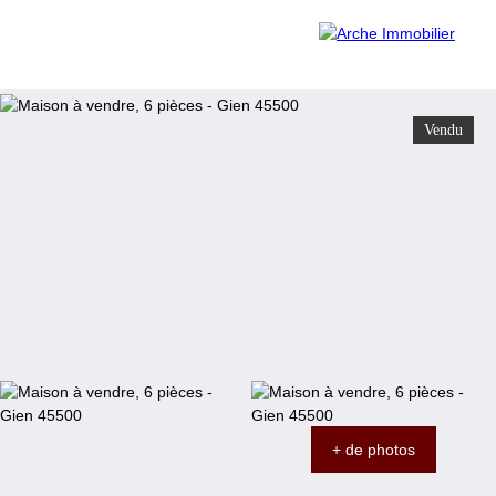
Vendu
Accueil
Acheter
Louer
Vendre
Contact
Estimation
Être rappelé
+ de photos